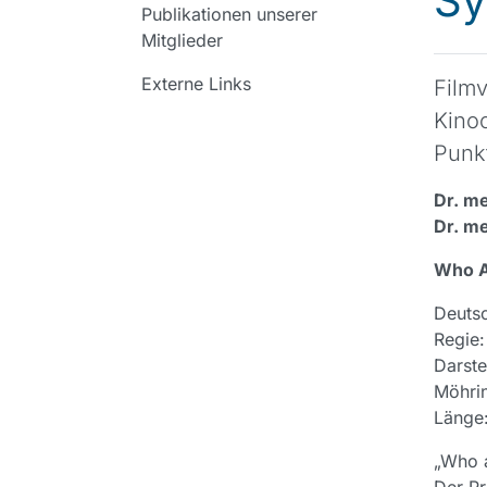
Sy
Publikationen unserer
Mitglieder
Externe Links
Film
Kinoc
Punk
Dr. m
Dr. m
Who Am
Deutsc
Regi
Darste
Möhri
Läng
„Who am