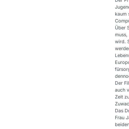
Der Pr
Jugend
kaum s
Comput
Über S
muss, 
wird. 
werden
Lebens
Europo
fürsor
dennoc
Der Fi
auch v
Zeit 
Zuwach
Das D
Frau J
beiden