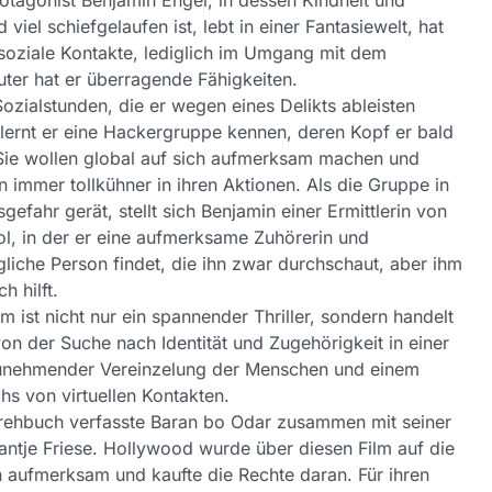
otagonist Benjamin Engel, in dessen Kindheit und
 viel schiefgelaufen ist, lebt in einer Fantasiewelt, hat
oziale Kontakte, lediglich im Umgang mit dem
er hat er überragende Fähigkeiten.
ozialstunden, die er wegen eines Delikts ableisten
lernt er eine Hackergruppe kennen, deren Kopf er bald
Sie wollen global auf sich aufmerksam machen und
 immer tollkühner in ihren Aktionen. Als die Gruppe in
gefahr gerät, stellt sich Benjamin einer Ermittlerin von
l, in der er eine aufmerksame Zuhörerin und
gliche Person findet, die ihn zwar durchschaut, aber ihm
h hilft.
lm ist nicht nur ein spannender Thriller, sondern handelt
on der Suche nach Identität und Zugehörigkeit in einer
zunehmender Vereinzelung der Menschen und einem
s von virtuellen Kontakten.
rehbuch verfasste Baran bo Odar zusammen mit seiner
antje Friese. Hollywood wurde über diesen Film auf die
 aufmerksam und kaufte die Rechte daran. Für ihren