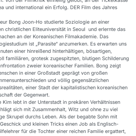
. Von der Filmkritik einhellig gelobt, an der Ticketkasse
ea und international ein Erfolg. DER Film des Jahres
eur Bong Joon-Ho studierte Soziologie an einer
en christlichen Eliteuniversität in Seoul und erlernte das
machen an der Koreanischen Filmakademie. Das
ogiestudium ist „Parasite“ anzumerken. Es erwarten uns
nuten einer hinreißend hinterhältigen, bösartigen,
oll familiären, grotesk zugespitzten, blutigen Schilderung
nfrontation zweier koreanischer Familien. Bong zeigt
nschen in einer Großstadt geprägt von großen
mensunterschieden und völlig gegensätzlichen
realitäten, einer Stadt der kapitalistischen koreanischen
schaft der Gegenwart.
e Kim lebt in der Unterstadt in prekären Verhältnissen
hlägt sich mit Zusammenhalt, Witz und ohne zu viel
ge Skrupel durchs Leben. Als der begabte Sohn mit
Geschick und kleinen Tricks einen Job als Englisch-
lfelehrer für die Tochter einer reichen Familie ergattert,