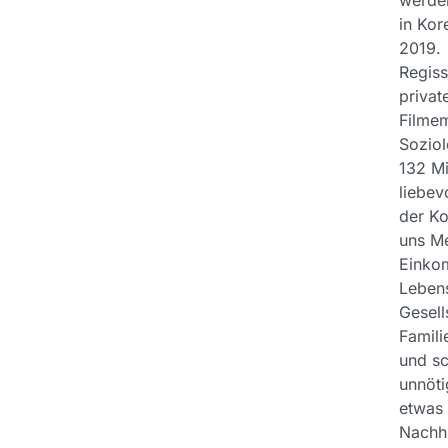
werden
in Kor
2019.
Regiss
privat
Filme
Soziol
132 Mi
liebev
der Ko
uns Me
Einkom
Lebens
Gesell
Famili
und sc
unnöti
etwas 
Nachhi