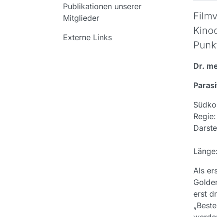
Publikationen unserer
Film
Mitglieder
Kinoc
Externe Links
Punk
Dr. me
Parasi
Südko
Regi
Darste
Cho
Läng
Als er
Golden
erst d
„Beste