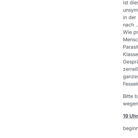
ist die
unsymp
in der
nach …
Wie pr
Mensch
Parasi
Klasse
Gespr
zerrei
ganzes
Fessel
Bitte 
wegen
19 Uh
beginn