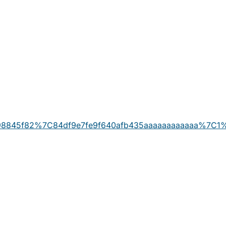
98845f82%7C84df9e7fe9f640afb435aaaaaaaaaaaa%7C