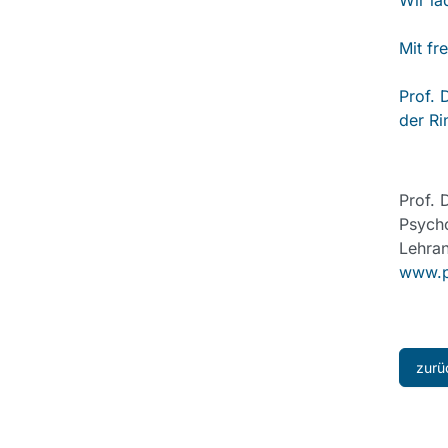
Wir la
Mit fr
Prof. 
der Ri
Prof. 
Psycho
Lehran
www.pr
zurü