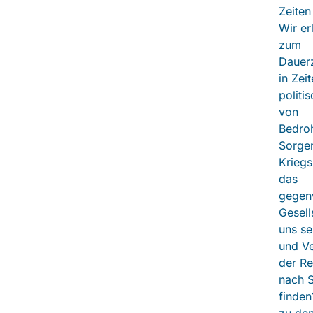
Zeiten
Wir er
zum
Dauerz
in Zei
politi
von
Bedroh
Sorge
Kriegs
das
gegenw
Gesell
uns s
und V
der Re
nach 
finden