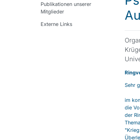
Ps
Publikationen unserer
A
Mitglieder
Externe Links
Organ
Krüge
Unive
Ringv
Sehr 
im ko
die Vo
der Ri
Them
"Krieg
Überl