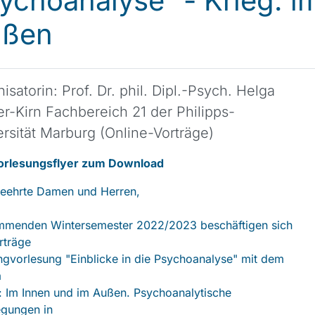
ychoanalyse“ - Krieg: i
ußen
isatorin: Prof. Dr. phil. Dipl.-Psych. Helga
r-Kirn Fachbereich 21 der Philipps-
rsität Marburg (Online-Vorträge)
orlesungsflyer zum Download
geehrte Damen und Herren,
mmenden Wintersemester 2022/2023 beschäftigen sich
rträge
ngvorlesung "Einblicke in die Psychoanalyse" mit dem
a
: Im Innen und im Außen. Psychoanalytische
egungen in