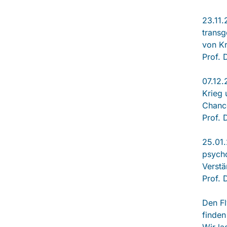
23.11.
transg
von K
Prof. 
07.12.
Krieg 
Chance
Prof. 
25.01.
psych
Verstä
Prof. 
Den Fl
finden