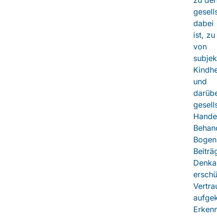
zu de
gesell
dabei
ist, z
von
subjek
Kindhe
und
darübe
gesell
Handel
Behan
Bogen
Beiträ
Denka
ersch
Vertra
aufgek
Erkenn