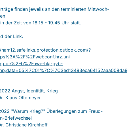
rträge finden jeweils an den terminierten Mittwoch-
den
 in der Zeit von 18.15 - 19.45 Uhr statt.
d der Link:
//nam12.safelinks.protection.outlook.com/?
ttps%3A%2F%2Fwebconf.hrz.uni-
rg.de%2Fb%2Fuwe-hkj-pyb-
mp;data=05%7C01%7C%7C3ed13493eca64152aaa008da
2022 Angst, Identität, Krieg
Dr. Klaus Ottomeyer
.2022 "Warum Krieg?" Überlegungen zum Freud-
in-Briefwechsel
Dr. Christiane Kirchhoff