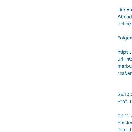
Die Vo
Aben
online
Folgen
https:
url=h
marbu
rzs&a
26.10.
Prof. 
09.11
Einste
Prof. 