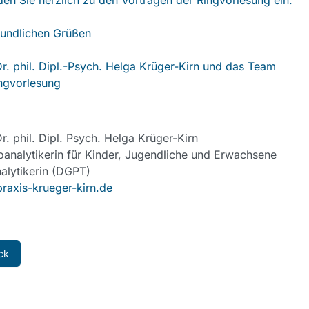
den Sie herzlich zu den Vorträgen der Ringvorlesung ein.
eundlichen Grüßen
Dr. phil. Dipl.-Psych. Helga Krüger-Kirn und das Team
ngvorlesung
Dr. phil. Dipl. Psych. Helga Krüger-Kirn
analytikerin für Kinder, Jugendliche und Erwachsene
alytikerin (DGPT)
axis-krueger-kirn.de
ck