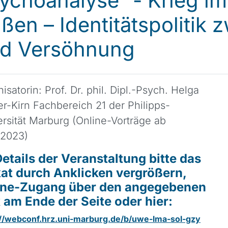
ychoanalyse“ - Krieg im
ßen – Identitätspolitik 
d Versöhnung
isatorin: Prof. Dr. phil. Dipl.-Psych. Helga
r-Kirn Fachbereich 21 der Philipps-
rsität Marburg (Online-Vorträge ab
.2023)
etails der Veranstaltung bitte das
at durch Anklicken vergrößern,
ine-Zugang über den angegebenen
 am Ende der Seite oder hier:
://webconf.hrz.uni-marburg.de/b/uwe-lma-sol-gzy