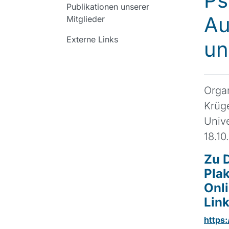
Ps
Publikationen unserer
Au
Mitglieder
Externe Links
un
Organ
Krüge
Unive
18.10
Zu D
Plak
Onl
Link
https