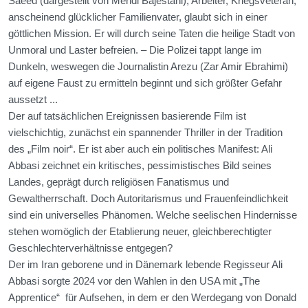
Saeed (dargestellt von Mehdi Bajestani), Arbeiter, Kriegsveteran,
anscheinend glücklicher Familienvater, glaubt sich in einer
göttlichen Mission. Er will durch seine Taten die heilige Stadt von
Unmoral und Laster befreien. – Die Polizei tappt lange im
Dunkeln, weswegen die Journalistin Arezu (Zar Amir Ebrahimi)
auf eigene Faust zu ermitteln beginnt und sich größter Gefahr
aussetzt ...
Der auf tatsächlichen Ereignissen basierende Film ist
vielschichtig, zunächst ein spannender Thriller in der Tradition
des „Film noir“. Er ist aber auch ein politisches Manifest: Ali
Abbasi zeichnet ein kritisches, pessimistisches Bild seines
Landes, geprägt durch religiösen Fanatismus und
Gewaltherrschaft. Doch Autoritarismus und Frauenfeindlichkeit
sind ein universelles Phänomen. Welche seelischen Hindernisse
stehen womöglich der Etablierung neuer, gleichberechtigter
Geschlechterverhältnisse entgegen?
Der im Iran geborene und in Dänemark lebende Regisseur Ali
Abbasi sorgte 2024 vor den Wahlen in den USA mit „The
Apprentice“ für Aufsehen, in dem er den Werdegang von Donald