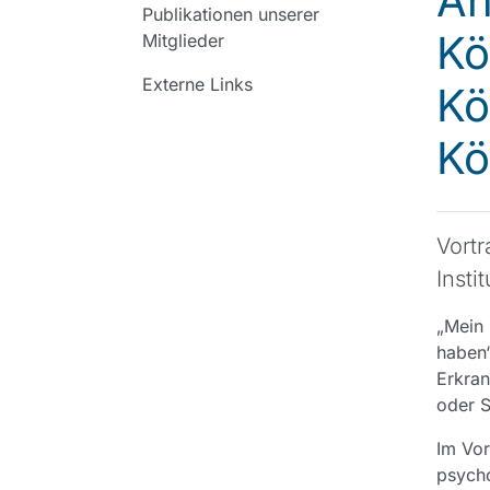
An
Publikationen unserer
Kö
Mitglieder
Externe Links
Kö
Kö
Vort
Instit
„Mein 
haben“
Erkran
oder S
Im Vor
psycho