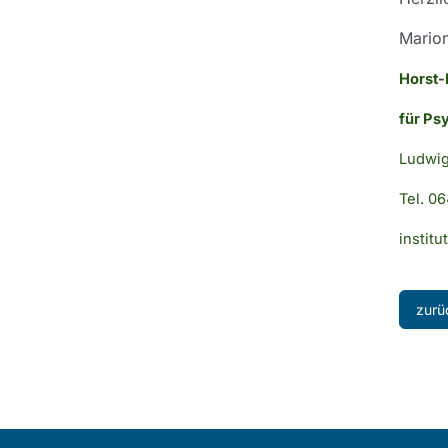
Marion
Horst-
für Ps
Ludwig
Tel. 0
institu
zurü