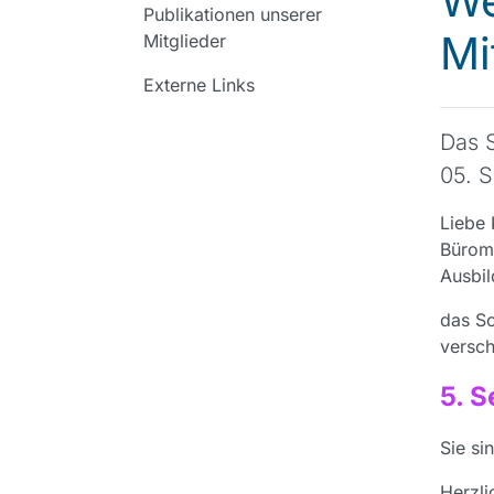
We
Publikationen unserer
Mi
Mitglieder
Externe Links
Das S
05. 
Liebe 
Bürom
Ausbi
das So
versch
5. 
Sie si
Herzli