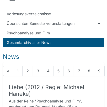
Vorlesungsverzeichnisse
Übersichten Semesterveranstaltungen
Psychoanalyse und Film
Gesamtarchiv aller News
News
«
1
2
3
4
5
6
7
8
9
Liebe (2012 / Regie: Michael
Haneke)
Aus der Reihe "Psychoanalyse und Film",
moderiert von Dr. med. Martina König