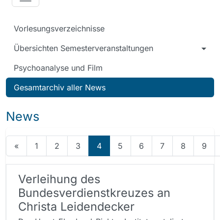
Vorlesungsverzeichnisse
Übersichten Semesterveranstaltungen
Psychoanalyse und Film
Gesamtarchiv aller News
News
«
1
2
3
4
5
6
7
8
9
Verleihung des
Bundesverdienstkreuzes an
Christa Leidendecker