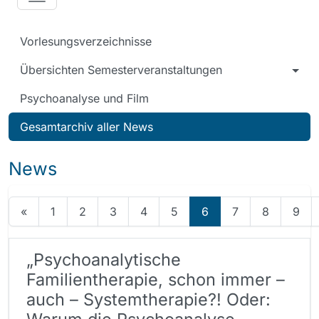
Vorlesungsverzeichnisse
Übersichten Semesterveranstaltungen
Psychoanalyse und Film
Gesamtarchiv aller News
News
«
1
2
3
4
5
6
7
8
9
„Psychoanalytische
Familientherapie, schon immer –
auch – Systemtherapie?! Oder: