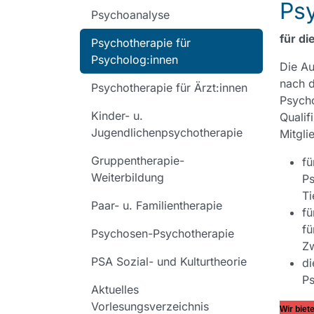
Psy
Psychoanalyse
für d
Psychotherapie für
Psycholog:innen
Die Au
nach d
Psychotherapie für Ärzt:innen
Psycho
Kinder- u.
Qualif
Jugendlichenpsychotherapie
Mitgli
Gruppentherapie-
fü
Weiterbildung
Ps
Ti
Paar- u. Familientherapie
fü
fü
Psychosen-Psychotherapie
Zw
PSA Sozial- und Kulturtheorie
di
Ps
Aktuelles
Vorlesungsverzeichnis
Wir biet