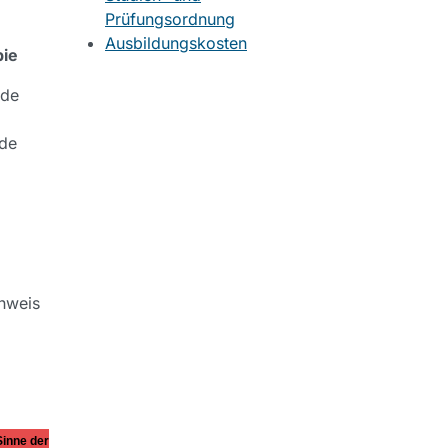
Prüfungsordnung
Ausbildungskosten
pie
nde
nde
hweis
Sinne der