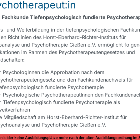
chotherapeut:in
ie Fachkunde Tiefenpsychologisch fundierte Psychothera
s- und Weiterbildung in der tiefenpsychologischen Fachku
en Richtlinien des Horst-Eberhard-Richter-Instituts für
analyse und Psychotherapie Gießen e.V. ermöglicht folge
ikationen im Rahmen des Psychotherapeutengesetzes und
edschaften:
r PsychologInnen die Approbation nach dem
ychotherapeutengesetz und den Fachkundenachweis für
efenpsychologisch fundierte Psychotherapie
r Psychologische PsychotherapeutInnen den Fachkundenac
r Tiefenpsychologisch fundierte Psychotherapie als
eitverfahren
e Mitgliedschaft am Horst-Eberhard-Richter-Institut für
ychoanalyse und Psychotherapie Gießen e.V.
en leider keine Ausbildungsplätze mehr nach der alten Ausbildungsordnung im 