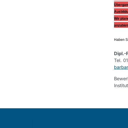
Übergang
Ausbildu
Wir plan
anzubiet
Haben Si
Dipl.
Tel. 
barba
Bewerb
Instit