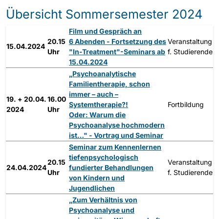
Übersicht Sommersemester 2024
Film und Gespräch an
20.15
6 Abenden - Fortsetzung des
Veranstaltung
15.04.2024
Uhr
"In-Treatment"-Seminars ab
f. Studierende
15.04.2024
„Psychoanalytische
Familientherapie, schon
immer – auch –
19. + 20.04.
16.00
Systemtherapie?!
Fortbildung
2024
Uhr
Oder: Warum die
Psychoanalyse hochmodern
ist…" - Vortrag und Seminar
Seminar zum Kennenlernen
tiefenpsychologisch
20.15
Veranstaltung
24.04.2024
fundierter Behandlungen
Uhr
f. Studierende
von Kindern und
Jugendlichen
„Zum Verhältnis von
Psychoanalyse und