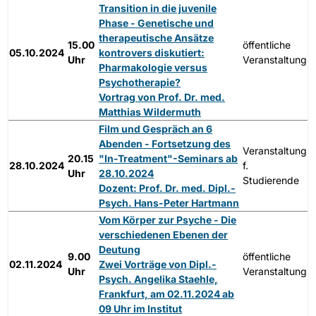
Transition in die juvenile
Phase - Genetische und
therapeutische Ansätze
15.00
öffentliche
05.10.2024
kontrovers diskutiert:
Uhr
Veranstaltung
Pharmakologie versus
Psychotherapie?
Vortrag von Prof. Dr. med.
Matthias Wildermuth
Film und Gespräch an 6
Abenden - Fortsetzung des
Veranstaltung
20.15
"In-Treatment"-Seminars ab
28.10.2024
f.
Uhr
28.10.2024
Studierende
Dozent: Prof. Dr. med. Dipl.-
Psych. Hans-Peter Hartmann
Vom Körper zur Psyche - Die
verschiedenen Ebenen der
Deutung
9.00
öffentliche
02.11.2024
Zwei Vorträge von Dipl.-
Uhr
Veranstaltung
Psych. Angelika Staehle,
Frankfurt, am 02.11.2024 ab
09 Uhr im Institut