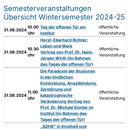
Semesterveranstaltungen
Übersicht Wintersemester 2024-25
10.00
Tag der offenen Tür am
öffentliche
31.08.2024
Uhr
Institut
Veranstaltung
Horst-Eberhard Richter:
Leben und Werk
10.30
öffentliche
31.08.2024
Vortrag von Prof. Dr. Hans-
Uhr
Veranstaltung
Jürgen Wirth (im Rahmen
des Tages der offenen Tür)
Die Paradoxie der Illusionen
in der kindlichen
Entwicklung. Angstbindung,
Zerstörung und
11.00
öffentliche
31.08.2024
katastrophische
Uhr
Veranstaltung
Veränderung Vortrag von
Prof. Dr. Michael Günter im
Institut (im Rahmen des
Tages der offenen Tür)
„ADHS“ in Kindheit und