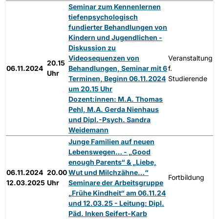
Seminar zum Kennenlernen
tiefenpsychologisch
fundierter Behandlungen von
Kindern und Jugendlichen -
Diskussion zu
Videosequenzen von
Veranstaltung
20.15
06.11.2024
Behandlungen, Seminar mit 6
f.
Uhr
Terminen, Beginn 06.11.2024
Studierende
um 20.15 Uhr
Dozent:innen: M.A. Thomas
Pehl, M.A. Gerda Nienhaus
und Dipl.-Psych. Sandra
Weidemann
Junge Familien auf neuen
Lebenswegen… - „Good
enough Parents“ & „Liebe,
06.11.2024
20.00
Wut und Milchzähne…“
Fortbildung
12.03.2025
Uhr
Seminare der Arbeitsgruppe
„Frühe Kindheit“ am 06.11.24
und 12.03.25 - Leitung: Dipl.
Päd. Inken Seifert-Karb