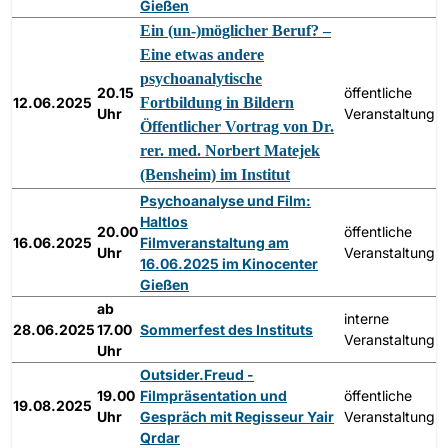
Gießen
Ein (un-)möglicher Beruf? –
Eine etwas andere
psychoanalytische
20.15
öffentliche
12.06.2025
Fortbildung in Bildern
Uhr
Veranstaltung
Öffentlicher Vortrag von Dr.
rer. med. Norbert Matejek
(Bensheim) im Institut
Psychoanalyse und Film:
Haltlos
20.00
öffentliche
16.06.2025
Filmveranstaltung am
Uhr
Veranstaltung
16.06.2025 im Kinocenter
Gießen
ab
interne
28.06.2025
17.00
Sommerfest des Instituts
Veranstaltung
Uhr
Outsider.Freud -
19.00
Filmpräsentation und
öffentliche
19.08.2025
Uhr
Gespräch mit Regisseur Yair
Veranstaltung
Qrdar